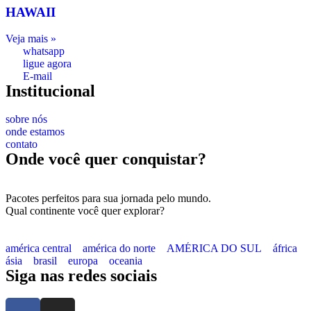
HAWAII
nel
nel
Veja mais »
whatsapp
nel
ligue agora
E-mail
nel
Institucional
nel
sobre nós
onde estamos
ın al
contato
ın al
Onde você quer conquistar?
nel
Pacotes perfeitos para sua jornada pelo mundo.
nel
Qual continente você quer explorar?
nel
américa central
américa do norte
AMÉRICA DO SUL
áfrica
nel
ásia
brasil
europa
oceania
Siga nas redes sociais
nel
nel