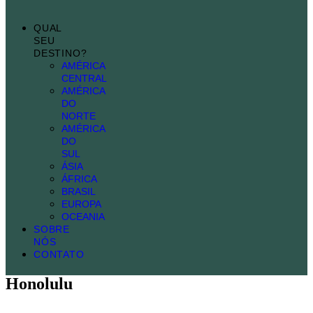
nel
QUAL
SEU
nel
DESTINO?
nel
AMÉRICA
CENTRAL
nel
AMÉRICA
DO
iş
NORTE
AMÉRICA
nel
DO
SUL
nel
ÁSIA
ÁFRICA
nel
BRASIL
EUROPA
nel
OCEANIA
SOBRE
nel
NÓS
CONTATO
nel
nel
Honolulu
nel