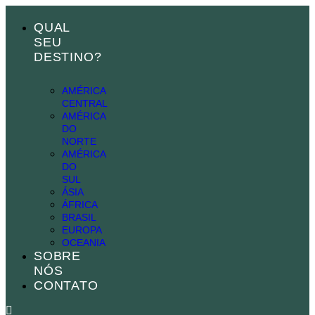
ort bayan
QUAL
SEU
nel
DESTINO?
nel
AMÉRICA
etleri
CENTRAL
AMÉRICA
DO
NORTE
AMÉRICA
DO
SUL
ÁSIA
ÁFRICA
nel
BRASIL
EUROPA
nel
OCEANIA
SOBRE
nel
NÓS
CONTATO
nel
nel